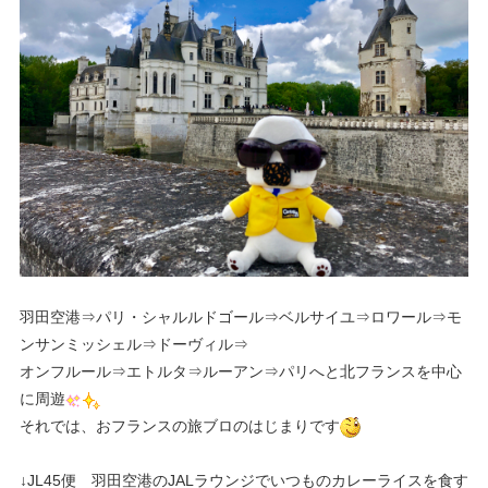
羽田空港⇒パリ・シャルルドゴール⇒ベルサイユ⇒ロワール⇒モ
ンサンミッシェル⇒ドーヴィル⇒
オンフルール⇒エトルタ⇒ルーアン⇒パリへと北フランスを中心
に周遊
それでは、おフランスの旅ブロのはじまりです
↓JL45便 羽田空港のJALラウンジでいつものカレーライスを食す