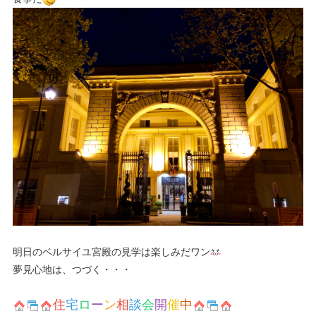
明日のベルサイユ宮殿の見学は楽しみだワン
夢見心地は、つづく・・・
住
宅
ロ
ー
ン
相
談
会
開
催
中