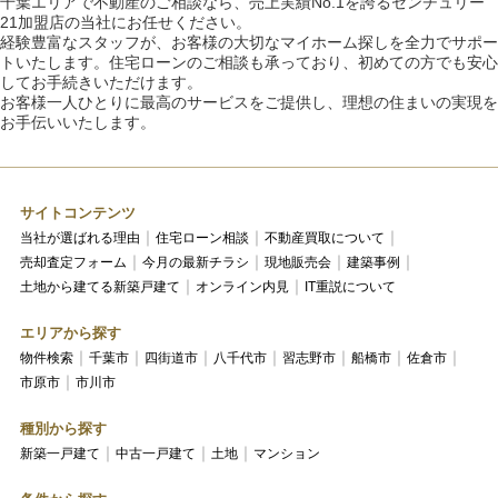
千葉エリアで不動産のご相談なら、売上実績No.1を誇るセンチュリー
21加盟店の当社にお任せください。
経験豊富なスタッフが、お客様の大切なマイホーム探しを全力でサポー
トいたします。住宅ローンのご相談も承っており、初めての方でも安心
してお手続きいただけます。
お客様一人ひとりに最高のサービスをご提供し、理想の住まいの実現を
お手伝いいたします。
サイトコンテンツ
当社が選ばれる理由
住宅ローン相談
不動産買取について
売却査定フォーム
今月の最新チラシ
現地販売会
建築事例
土地から建てる新築戸建て
オンライン内見
IT重説について
エリアから探す
物件検索
千葉市
四街道市
八千代市
習志野市
船橋市
佐倉市
市原市
市川市
種別から探す
新築一戸建て
中古一戸建て
土地
マンション