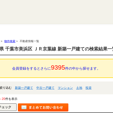
>
物件検索
>
不動産情報一覧
県 千葉市美浜区 ＪＲ京葉線 新築一戸建ての検索結果一
9395
会員登録をするとさらに
件の中から探せます。
絞り込む
新築一戸建て
中古一戸建て
マンション
土地
投資
～20
件を表示