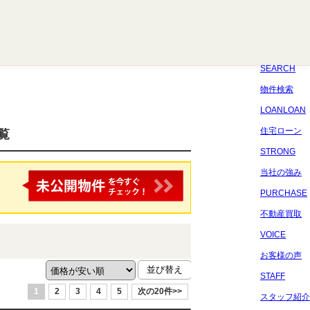
八千代
習志野
四街道
船橋
佐倉
市原
千葉
SEARCH
物件検索
LOANLOAN
住宅ローン
覧
STRONG
当社の強み
PURCHASE
不動産買取
VOICE
お客様の声
STAFF
1
2
3
4
5
次の20件>>
スタッフ紹介