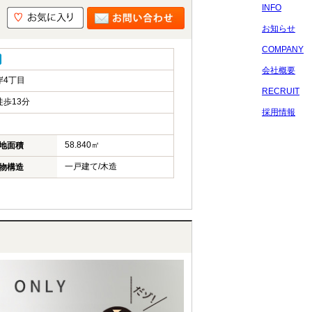
INFO
お知らせ
COMPANY
会社概要
岸4丁目
RECRUIT
歩13分
採用情報
58.840㎡
地面積
一戸建て/木造
物構造