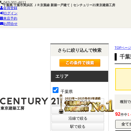
043-301-4611
千葉県 千葉市美浜区 ＪＲ京葉線 新築一戸建て｜センチュリー21東京建築工房
会員登録
ログイン
来店予約
お問合せ
TOPページ
さらに絞り込んで検索
千葉
エリア
千葉県
種別で
92
件中
1