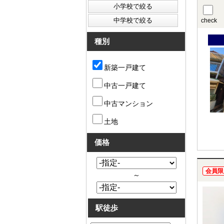
check
種別
新築一戸建て
中古一戸建て
中古マンション
土地
価格
会員限
～
駅徒歩