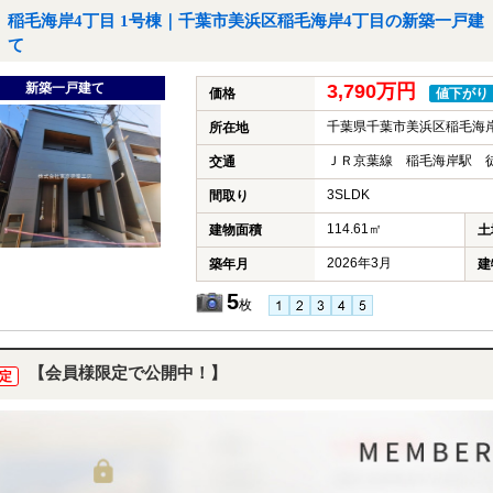
稲毛海岸4丁目 1号棟｜千葉市美浜区稲毛海岸4丁目の新築一戸建
て
新築一戸建て
3,790万円
価格
値下がり
千葉県千葉市美浜区稲毛海
所在地
ＪＲ京葉線 稲毛海岸駅 徒
交通
3SLDK
間取り
114.61㎡
建物面積
土
2026年3月
築年月
建
5
枚
【会員様限定で公開中！】
定