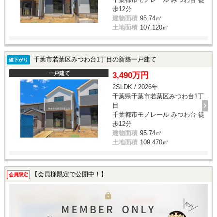
歩12分
建物面積
95.74㎡
土地面積
107.120㎡
千葉市若葉区みつわ台1丁目の新築一戸建て
値下がり
一戸建て
3,490万円
2SLDK / 2026年
千葉県千葉市若葉区みつわ台1丁
目
千葉都市モノレール みつわ台 徒
歩12分
建物面積
95.74㎡
土地面積
109.470㎡
【会員様限定で公開中！】
会員限定