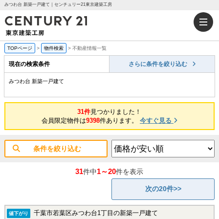
みつわ台 新築一戸建て｜センチュリー21東京建築工房
TOPページ
>
物件検索
>
不動産情報一覧
現在の検索条件
さらに条件を絞り込む
みつわ台 新築一戸建て
31件
見つかりました！
会員限定物件は
9398
件あります。
今すぐ見る
条件を絞り込む
31
1～20
件中
件を表示
次の20件>>
千葉市若葉区みつわ台1丁目の新築一戸建て
値下がり