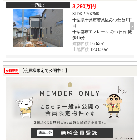
一戸建て
3,290万円
3LDK / 2026年
千葉県千葉市若葉区みつわ台1丁
目
千葉都市モノレール みつわ台 徒
歩15分
建物面積
86.53㎡
土地面積
120.030㎡
【会員様限定で公開中！】
会員限定