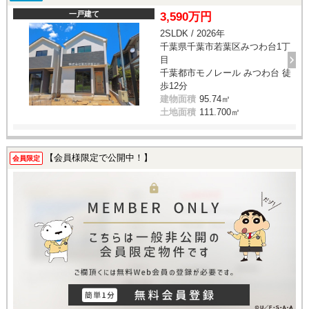
一戸建て
3,590万円
2SLDK / 2026年
千葉県千葉市若葉区みつわ台1丁
目
千葉都市モノレール みつわ台 徒
歩12分
建物面積
95.74㎡
土地面積
111.700㎡
【会員様限定で公開中！】
会員限定