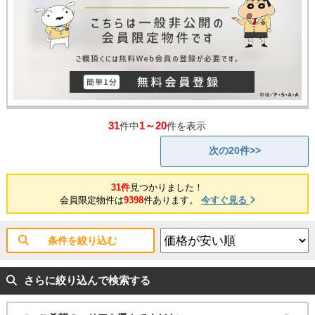
31
1～20
件中
件を表示
次の20件>>
31件
見つかりました！
会員限定物件は
9398
件あります。
今すぐ見る
条件を絞り込む
さらに絞り込んで検索する