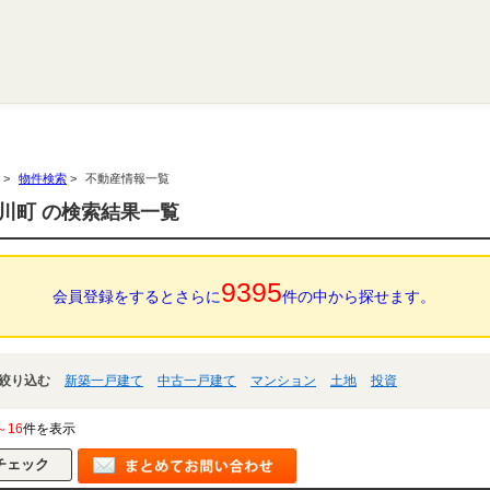
>
物件検索
>
不動産情報一覧
川町 の検索結果一覧
9395
会員登録をするとさらに
件の中から探せます。
絞り込む
新築一戸建て
中古一戸建て
マンション
土地
投資
～16
件を表示