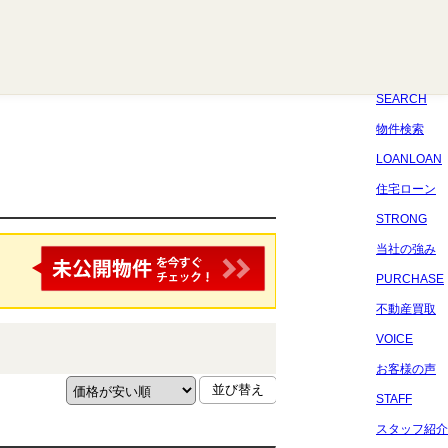
八千代
習志野
四街道
船橋
佐倉
市原
千葉
SEARCH
物件検索
LOANLOAN
住宅ローン
STRONG
当社の強み
PURCHASE
不動産買取
VOICE
お客様の声
STAFF
スタッフ紹介