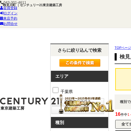
043-301-4611
検見川町 ｜センチュリー21東京建築工房
会員登録
ログイン
来店予約
お問合せ
TOPページ
さらに絞り込んで検索
検見
エリア
千葉県
種別で
16
件中
1
種別