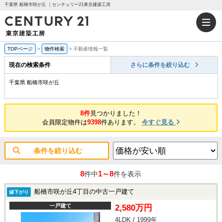
千葉県 船橋市咲が丘 ｜センチュリー21東京建築工房
TOPページ
>
物件検索
>
不動産情報一覧
現在の検索条件
さらに条件を絞り込む
千葉県 船橋市咲が丘
8件
見つかりました！
会員限定物件は
9398
件あります。
今すぐ見る
条件を絞り込む
8
1～8
件中
件を表示
船橋市咲が丘4丁目の中古一戸建て
値下がり
一戸建て
2,580万円
4LDK / 1999年