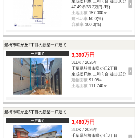
京成松戸線 二和向台 徒歩10分
47.49坪(63.2万円 /坪)
土地面積
157.000㎡
建ぺい率
50.0(%)
容積率
100.0(%)
船橋市咲が丘2丁目の新築一戸建て
一戸建て
3,390万円
3LDK / 2026年
千葉県船橋市咲が丘2丁目
京成松戸線 二和向台 徒歩12分
建物面積
91.08㎡
土地面積
111.740㎡
船橋市咲が丘3丁目の新築一戸建て
一戸建て
3,480万円
3LDK / 2026年
千葉県船橋市咲が丘3丁目