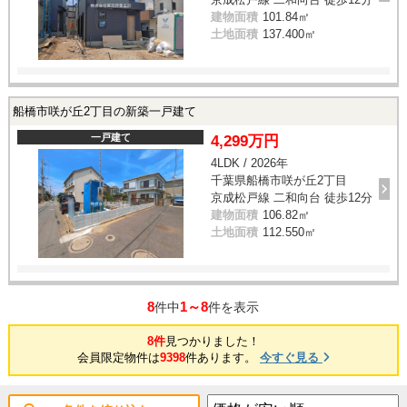
建物面積
101.84㎡
土地面積
137.400㎡
船橋市咲が丘2丁目の新築一戸建て
一戸建て
4,299万円
4LDK / 2026年
千葉県船橋市咲が丘2丁目
京成松戸線 二和向台 徒歩12分
建物面積
106.82㎡
土地面積
112.550㎡
8
1～8
件中
件を表示
8件
見つかりました！
会員限定物件は
9398
件あります。
今すぐ見る