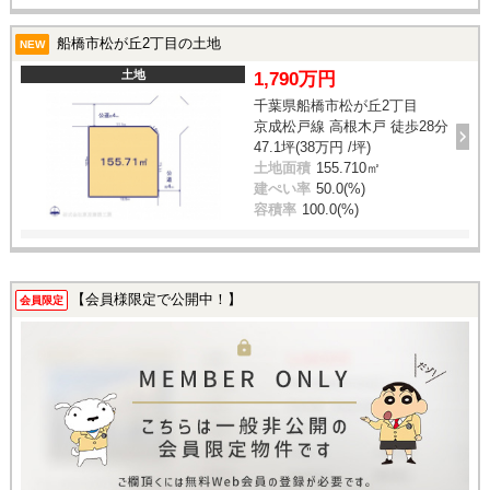
船橋市松が丘2丁目の土地
NEW
土地
1,790万円
千葉県船橋市松が丘2丁目
京成松戸線 高根木戸 徒歩28分
47.1坪(38万円 /坪)
土地面積
155.710㎡
建ぺい率
50.0(%)
容積率
100.0(%)
【会員様限定で公開中！】
会員限定