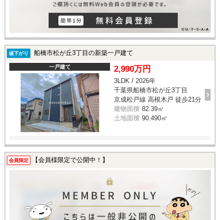
船橋市松が丘3丁目の新築一戸建て
値下がり
一戸建て
2,990万円
3LDK / 2026年
千葉県船橋市松が丘3丁目
京成松戸線 高根木戸 徒歩21分
建物面積
82.39㎡
土地面積
90.490㎡
【会員様限定で公開中！】
会員限定