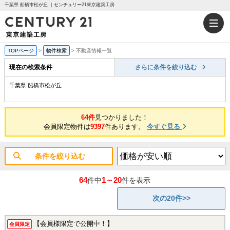
千葉県 船橋市松が丘 ｜センチュリー21東京建築工房
TOPページ
>
物件検索
>
不動産情報一覧
現在の検索条件
さらに条件を絞り込む
千葉県 船橋市松が丘
64件
見つかりました！
会員限定物件は
9397
件あります。
今すぐ見る
条件を絞り込む
64
1～20
件中
件を表示
次の20件>>
【会員様限定で公開中！】
会員限定