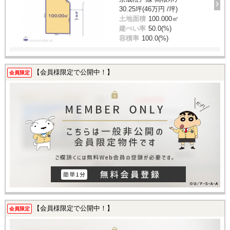
30.25坪(46万円 /坪)
土地面積
100.000㎡
建ぺい率
50.0(%)
容積率
100.0(%)
【会員様限定で公開中！】
会員限定
【会員様限定で公開中！】
会員限定