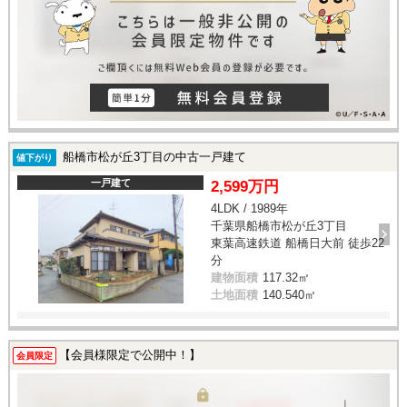
船橋市松が丘3丁目の中古一戸建て
値下がり
一戸建て
2,599万円
4LDK / 1989年
千葉県船橋市松が丘3丁目
東葉高速鉄道 船橋日大前 徒歩22
分
建物面積
117.32㎡
土地面積
140.540㎡
【会員様限定で公開中！】
会員限定