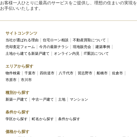
お客様一人ひとりに最高のサービスをご提供し、理想の住まいの実現を
お手伝いいたします。
サイトコンテンツ
当社が選ばれる理由
住宅ローン相談
不動産買取について
売却査定フォーム
今月の最新チラシ
現地販売会
建築事例
土地から建てる新築戸建て
オンライン内見
IT重説について
エリアから探す
物件検索
千葉市
四街道市
八千代市
習志野市
船橋市
佐倉市
市原市
市川市
種別から探す
新築一戸建て
中古一戸建て
土地
マンション
条件から探す
学区から探す
町名から探す
条件から探す
価格から探す