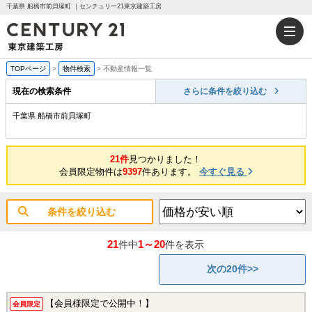
千葉県 船橋市前貝塚町 ｜センチュリー21東京建築工房
TOPページ
>
物件検索
>
不動産情報一覧
現在の検索条件
さらに条件を絞り込む
千葉県 船橋市前貝塚町
21件
見つかりました！
会員限定物件は
9397
件あります。
今すぐ見る
条件を絞り込む
21
1～20
件中
件を表示
次の20件>>
【会員様限定で公開中！】
会員限定