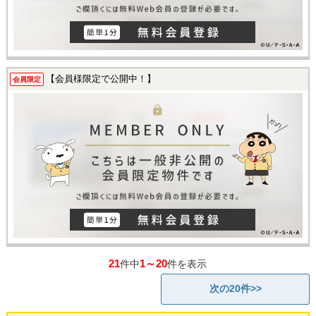
【会員様限定で公開中！】
会員限定
21
1～20
件中
件を表示
次の20件>>