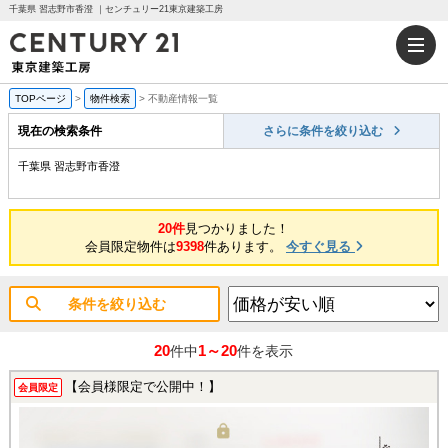
千葉県 習志野市香澄 ｜センチュリー21東京建築工房
TOPページ
>
物件検索
>
不動産情報一覧
現在の検索条件
さらに条件を絞り込む
千葉県 習志野市香澄
20件
見つかりました！
会員限定物件は
9398
件あります。
今すぐ見る
条件を絞り込む
20
1～20
件中
件を表示
【会員様限定で公開中！】
会員限定