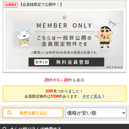
【会員様限定で公開中！】
会員限定
20
1～20
件中
件を表示
20件
見つかりました！
会員限定物件は
9398
件あります。
今すぐ見る
条件を絞り込む