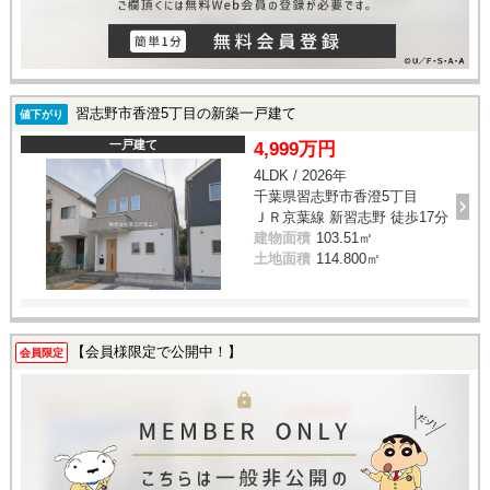
習志野市香澄5丁目の新築一戸建て
値下がり
一戸建て
4,999万円
4LDK / 2026年
千葉県習志野市香澄5丁目
ＪＲ京葉線 新習志野 徒歩17分
建物面積
103.51㎡
土地面積
114.800㎡
【会員様限定で公開中！】
会員限定