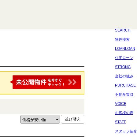
八千代
習志野
四街道
船橋
佐倉
市原
千葉
SEARCH
物件検索
LOANLOAN
住宅ローン
STRONG
当社の強み
PURCHASE
不動産買取
VOICE
お客様の声
STAFF
スタッフ紹介