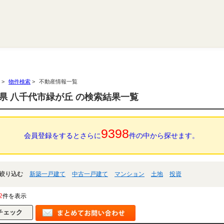
>
物件検索
>
不動産情報一覧
県 八千代市緑が丘 の検索結果一覧
9398
会員登録をするとさらに
件の中から探せます。
絞り込む
新築一戸建て
中古一戸建て
マンション
土地
投資
2
件を表示