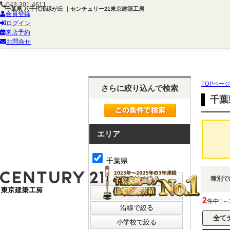
043-301-4611
千葉県 八千代市緑が丘 ｜センチュリー21東京建築工房
会員登録
ログイン
来店予約
お問合せ
TOPページ
さらに絞り込んで検索
千葉
エリア
千葉県
種別で
2
件中
1～