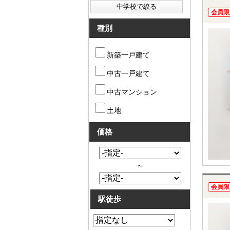
会員限
種別
新築一戸建て
中古一戸建て
中古マンション
土地
価格
～
会員限
駅徒歩