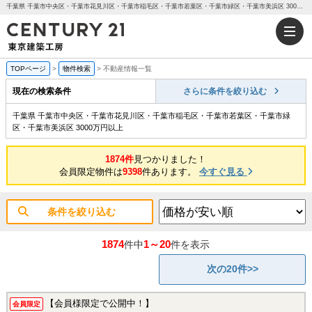
千葉県 千葉市中央区・千葉市花見川区・千葉市稲毛区・千葉市若葉区・千葉市緑区・千葉市美浜区 3000万円以上｜センチュリー21東京建築工房
TOPページ
>
物件検索
>
不動産情報一覧
現在の検索条件
さらに条件を絞り込む
千葉県 千葉市中央区・千葉市花見川区・千葉市稲毛区・千葉市若葉区・千葉市緑
区・千葉市美浜区 3000万円以上
1874件
見つかりました！
会員限定物件は
9398
件あります。
今すぐ見る
条件を絞り込む
1874
1～20
件中
件を表示
次の20件>>
【会員様限定で公開中！】
会員限定