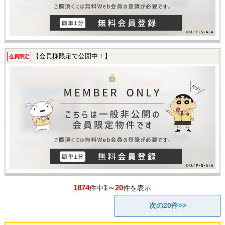
【会員様限定で公開中！】
会員限定
1874
1～20
件中
件を表示
次の20件>>