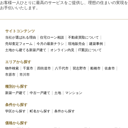
お客様一人ひとりに最高のサービスをご提供し、理想の住まいの実現を
お手伝いいたします。
サイトコンテンツ
当社が選ばれる理由
住宅ローン相談
不動産買取について
売却査定フォーム
今月の最新チラシ
現地販売会
建築事例
土地から建てる新築戸建て
オンライン内見
IT重説について
エリアから探す
物件検索
千葉市
四街道市
八千代市
習志野市
船橋市
佐倉市
市原市
市川市
種別から探す
新築一戸建て
中古一戸建て
土地
マンション
条件から探す
学区から探す
町名から探す
条件から探す
価格から探す