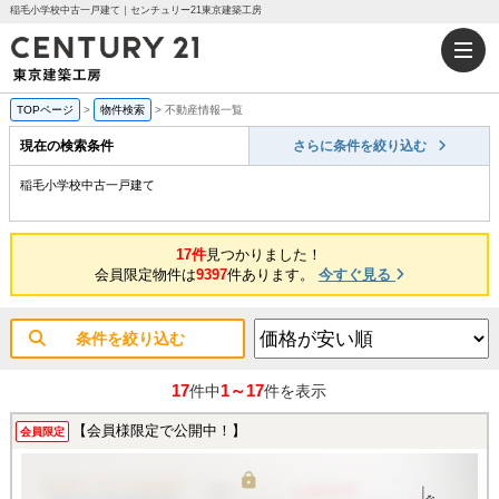
稲毛小学校中古一戸建て｜センチュリー21東京建築工房
TOPページ
>
物件検索
>
不動産情報一覧
現在の検索条件
さらに条件を絞り込む
稲毛小学校中古一戸建て
17件
見つかりました！
会員限定物件は
9397
件あります。
今すぐ見る
条件を絞り込む
17
1～17
件中
件を表示
【会員様限定で公開中！】
会員限定