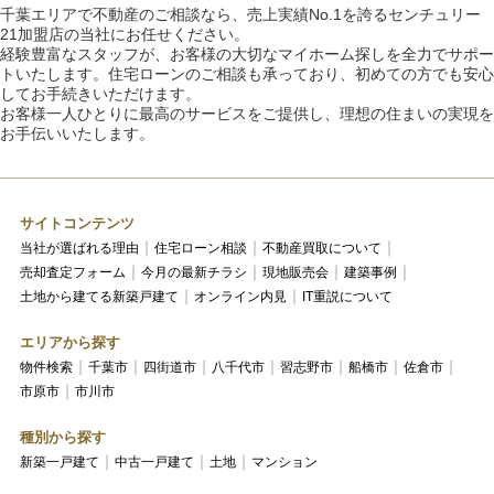
千葉エリアで不動産のご相談なら、売上実績No.1を誇るセンチュリー
21加盟店の当社にお任せください。
経験豊富なスタッフが、お客様の大切なマイホーム探しを全力でサポー
トいたします。住宅ローンのご相談も承っており、初めての方でも安心
してお手続きいただけます。
お客様一人ひとりに最高のサービスをご提供し、理想の住まいの実現を
お手伝いいたします。
サイトコンテンツ
当社が選ばれる理由
住宅ローン相談
不動産買取について
売却査定フォーム
今月の最新チラシ
現地販売会
建築事例
土地から建てる新築戸建て
オンライン内見
IT重説について
エリアから探す
物件検索
千葉市
四街道市
八千代市
習志野市
船橋市
佐倉市
市原市
市川市
種別から探す
新築一戸建て
中古一戸建て
土地
マンション