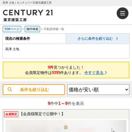
高津 土地｜センチュリー21東京建築工房
TOPページ
>
物件検索
>
不動産情報一覧
現在の検索条件
さらに条件を絞り込む
高津 土地
9件
見つかりました！
会員限定物件は
9395
件あります。
今すぐ見る
条件を絞り込む
9
1～9
件中
件を表示
【会員様限定で公開中！】
会員限定