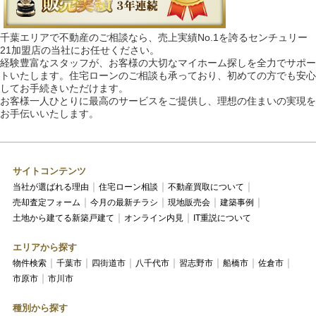
千葉エリアで不動産のご相談なら、売上実績No.1を誇るセンチュリー
21加盟店の当社にお任せください。
経験豊富なスタッフが、お客様の大切なマイホーム探しを全力でサポー
トいたします。住宅ローンのご相談も承っており、初めての方でも安心
してお手続きいただけます。
お客様一人ひとりに最高のサービスをご提供し、理想の住まいの実現を
お手伝いいたします。
サイトコンテンツ
当社が選ばれる理由
住宅ローン相談
不動産買取について
売却査定フォーム
今月の最新チラシ
現地販売会
建築事例
土地から建てる新築戸建て
オンライン内見
IT重説について
エリアから探す
物件検索
千葉市
四街道市
八千代市
習志野市
船橋市
佐倉市
市原市
市川市
種別から探す