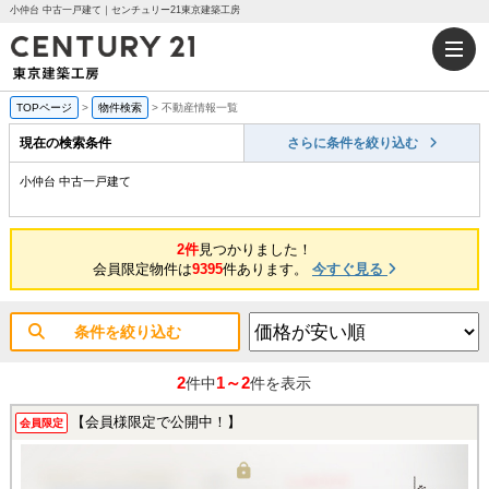
小仲台 中古一戸建て｜センチュリー21東京建築工房
TOPページ
>
物件検索
>
不動産情報一覧
現在の検索条件
さらに条件を絞り込む
小仲台 中古一戸建て
2件
見つかりました！
会員限定物件は
9395
件あります。
今すぐ見る
条件を絞り込む
2
1～2
件中
件を表示
【会員様限定で公開中！】
会員限定