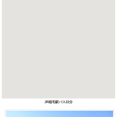
JR稲毛駅バス22分