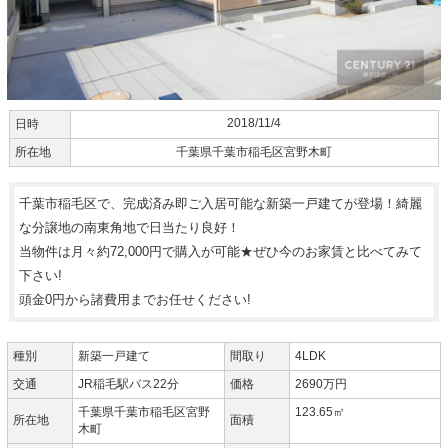
2018/11/4
日時
所在地
千葉県千葉市稲毛区宮野木町
千葉市稲毛区で、完成済み即ご入居可能な新築一戸建てが登場！綺麗
な分譲地の南東角地で日当たり良好！
当物件は月々約72,000円で購入が可能★ぜひ今のお家賃と比べてみて
下さい!
頭金0円から諸費用までお任せください!
種別
新築一戸建て
間取り
4LDK
交通
JR稲毛駅バス22分
価格
2690万円
千葉県千葉市稲毛区宮野
123.65㎡
所在地
面積
木町