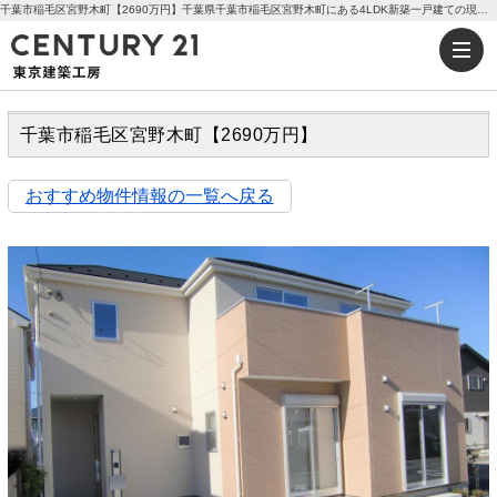
千葉市稲毛区宮野木町【2690万円】千葉県千葉市稲毛区宮野木町にある4LDK新築一戸建ての現地販売会情報【価格】2690万円【交通】JR稲毛駅バス22分 | センチュリー21東京建築工房
千葉市稲毛区宮野木町【2690万円】
おすすめ物件情報の一覧へ戻る