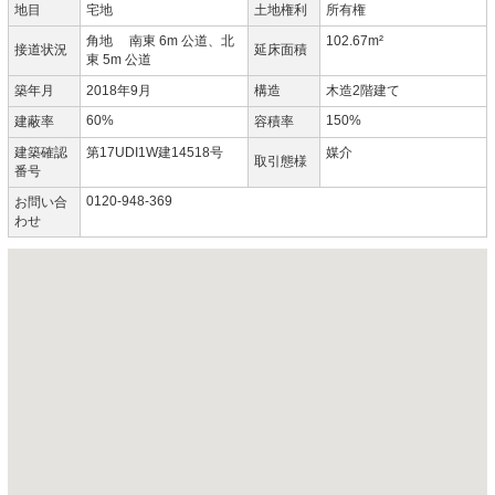
地目
宅地
土地権利
所有権
角地 南東 6m 公道、北
102.67m²
接道状況
延床面積
東 5m 公道
築年月
2018年9月
構造
木造2階建て
60%
150%
建蔽率
容積率
建築確認
第17UDI1W建14518号
媒介
取引態様
番号
0120-948-369
お問い合
わせ