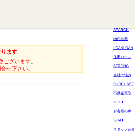
八千代
習志野
四街道
船橋
佐倉
市原
千葉
SEARCH
物件検索
LOANLOAN
おります。
住宅ローン
数ございます。
STRONG
問合せ下さい。
当社の強み
PURCHASE
不動産買取
VOICE
お客様の声
STAFF
スタッフ紹介