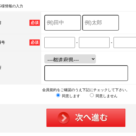
客様情報の入力
必須
前
-
-
必須
番号
所
会員規約をご確認のうえ下記にチェックして下さい。
同意します
同意しません