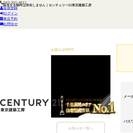
043-301-4611
該当する物件は存在しません｜センチュリー21東京建築工房
会員登録
ログイン
来店予約
お問合せ
お知らせ
INFO
メー
パス
お知らせ一覧へ