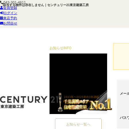
043-301-4611
該当する物件は存在しません｜センチュリー21東京建築工房
会員登録
ログイン
来店予約
お問合せ
お知らせ
INFO
メー
パス
お知らせ一覧へ