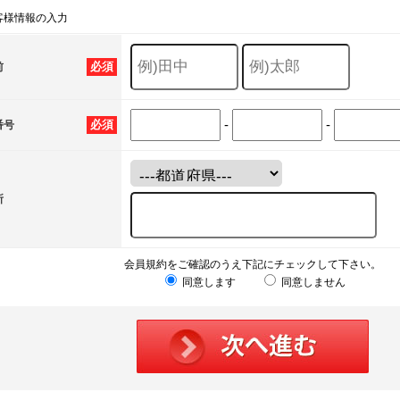
客様情報の入力
必須
前
-
-
必須
番号
所
会員規約をご確認のうえ下記にチェックして下さい。
同意します
同意しません