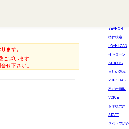
八千代
習志野
四街道
船橋
佐倉
市原
千葉
SEARCH
物件検索
LOANLOAN
おります。
住宅ローン
数ございます。
STRONG
問合せ下さい。
当社の強み
PURCHASE
不動産買取
VOICE
お客様の声
STAFF
スタッフ紹介