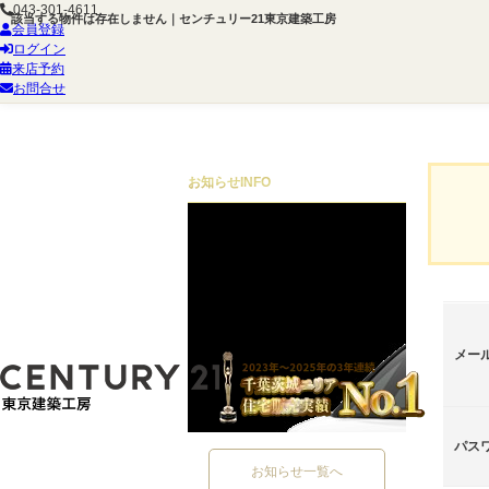
043-301-4611
該当する物件は存在しません｜センチュリー21東京建築工房
会員登録
ログイン
来店予約
お問合せ
お知らせ
INFO
メー
パス
お知らせ一覧へ