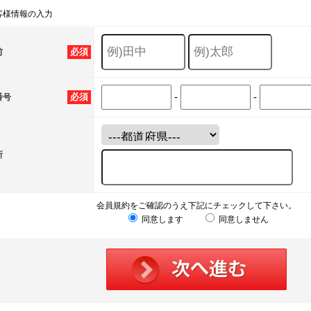
客様情報の入力
必須
前
-
-
必須
番号
所
会員規約をご確認のうえ下記にチェックして下さい。
同意します
同意しません