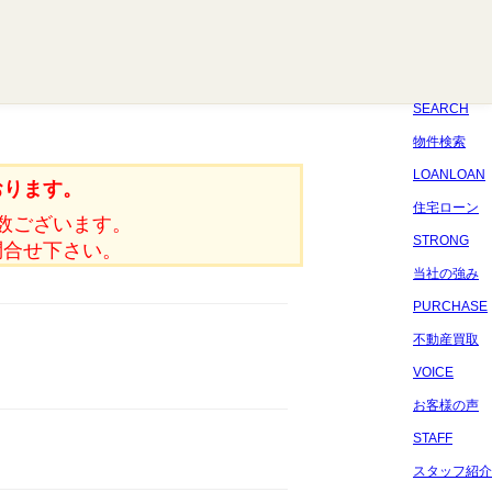
八千代
習志野
四街道
船橋
佐倉
市原
千葉
SEARCH
物件検索
LOANLOAN
おります。
住宅ローン
数ございます。
STRONG
問合せ下さい。
当社の強み
PURCHASE
不動産買取
VOICE
お客様の声
STAFF
スタッフ紹介