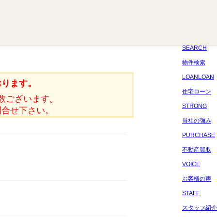
八千代
習志野
四街道
船橋
佐倉
市原
千葉
SEARCH
物件検索
LOANLOAN
おります。
住宅ローン
数ございます。
STRONG
問合せ下さい。
当社の強み
PURCHASE
不動産買取
VOICE
お客様の声
STAFF
スタッフ紹介