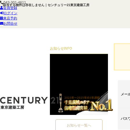
043-301-4611
該当する物件は存在しません｜センチュリー21東京建築工房
会員登録
ログイン
来店予約
お問合せ
お知らせ
INFO
メー
パス
お知らせ一覧へ