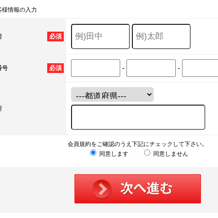
客様情報の入力
必須
前
-
-
必須
番号
所
会員規約をご確認のうえ下記にチェックして下さい。
同意します
同意しません