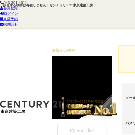
043-301-4611
該当する物件は存在しません｜センチュリー21東京建築工房
会員登録
ログイン
来店予約
お問合せ
お知らせ
INFO
メー
パス
お知らせ一覧へ