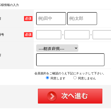
客様情報の入力
必須
前
-
-
必須
番号
所
会員規約をご確認のうえ下記にチェックして下さい。
同意します
同意しません