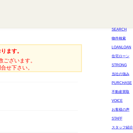
八千代
習志野
四街道
船橋
佐倉
市原
千葉
SEARCH
物件検索
LOANLOAN
おります。
住宅ローン
数ございます。
STRONG
問合せ下さい。
当社の強み
PURCHASE
不動産買取
VOICE
お客様の声
STAFF
スタッフ紹介