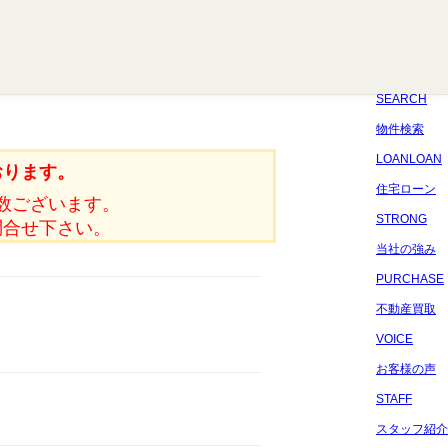
八千代
習志野
四街道
船橋
佐倉
市原
千葉
SEARCH
物件検索
LOANLOAN
おります。
住宅ローン
数ございます。
STRONG
問合せ下さい。
当社の強み
PURCHASE
不動産買取
VOICE
お客様の声
STAFF
スタッフ紹介