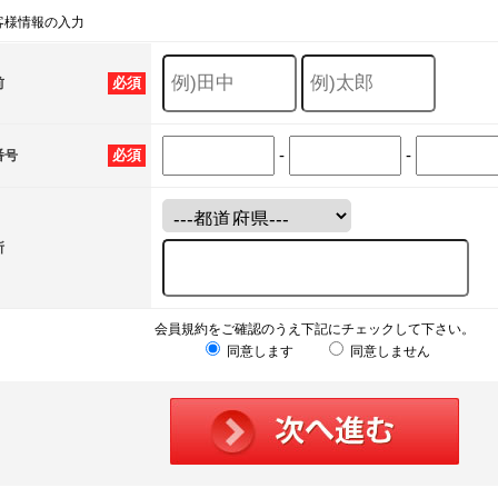
客様情報の入力
必須
前
-
-
必須
番号
所
会員規約をご確認のうえ下記にチェックして下さい。
同意します
同意しません