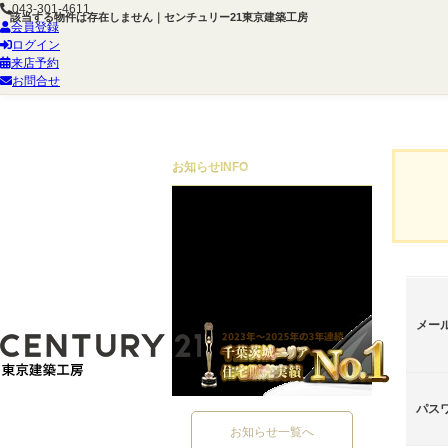
043-301-4611
該当する物件は存在しません｜センチュリー21東京建築工房
会員登録
ログイン
来店予約
お問合せ
お知らせ
INFO
メー
パス
お知らせ一覧へ