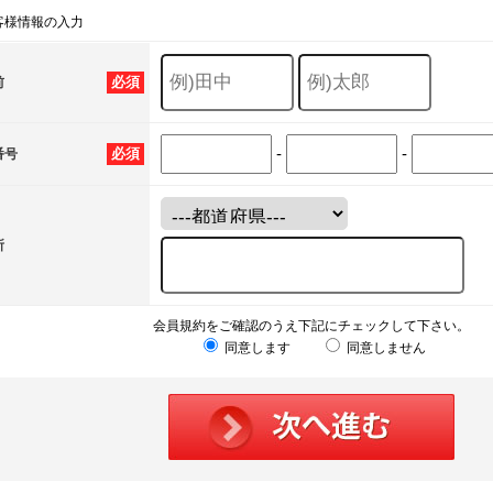
客様情報の入力
必須
前
-
-
必須
番号
所
会員規約をご確認のうえ下記にチェックして下さい。
同意します
同意しません