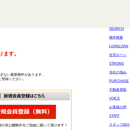
八千代
習志野
四街道
船橋
佐倉
市原
千葉
SEARCH
物件検索
LOANLOAN
ります。
住宅ローン
STRONG
当社の強み
きない最新物件があります。
ご登録ください。
PURCHASE
不動産買取
VOICE
お客様の声
STAFF
スタッフ紹介