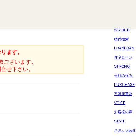
八千代
習志野
四街道
船橋
佐倉
市原
千葉
SEARCH
物件検索
LOANLOAN
おります。
住宅ローン
数ございます。
STRONG
問合せ下さい。
当社の強み
PURCHASE
不動産買取
VOICE
お客様の声
STAFF
スタッフ紹介