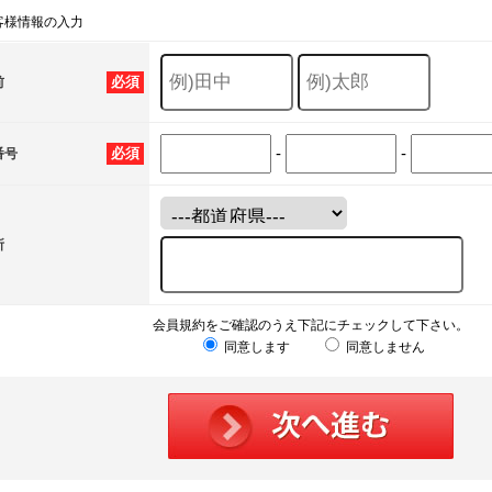
客様情報の入力
必須
前
-
-
必須
番号
所
会員規約をご確認のうえ下記にチェックして下さい。
同意します
同意しません