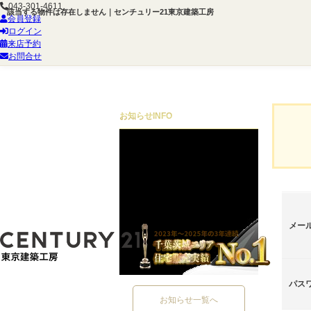
043-301-4611
該当する物件は存在しません｜センチュリー21東京建築工房
会員登録
ログイン
来店予約
お問合せ
お知らせ
INFO
メー
パス
お知らせ一覧へ