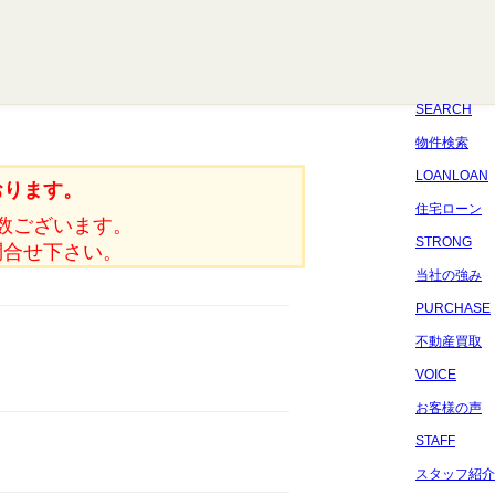
八千代
習志野
四街道
船橋
佐倉
市原
千葉
SEARCH
物件検索
LOANLOAN
おります。
住宅ローン
数ございます。
STRONG
問合せ下さい。
当社の強み
PURCHASE
不動産買取
VOICE
お客様の声
STAFF
スタッフ紹介