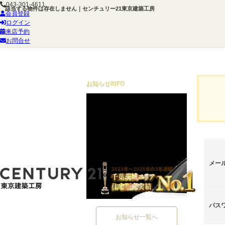
043-301-4611
該当する物件は存在しません｜センチュリー21東京建築工房
会員登録
ログイン
来店予約
お問合せ
お知らせ
INFO
メー
パス
お知らせ一覧へ