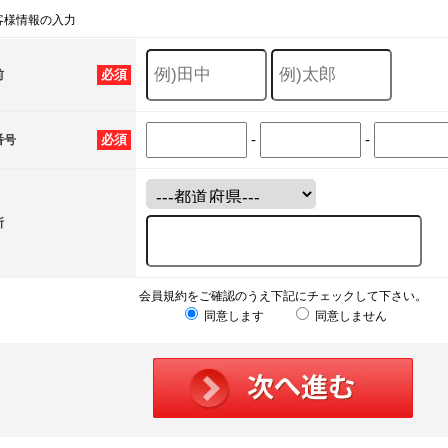
客様情報の入力
必須
前
-
-
必須
番号
所
会員規約をご確認のうえ下記にチェックして下さい。
同意します
同意しません