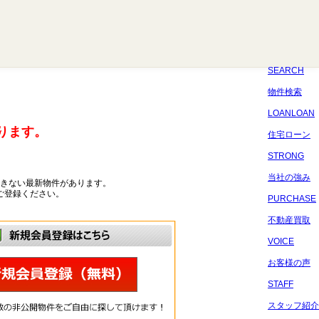
八千代
習志野
四街道
船橋
佐倉
市原
千葉
SEARCH
物件検索
LOANLOAN
ります。
住宅ローン
STRONG
当社の強み
きない最新物件があります。
ご登録ください。
PURCHASE
不動産買取
VOICE
お客様の声
STAFF
スタッフ紹介