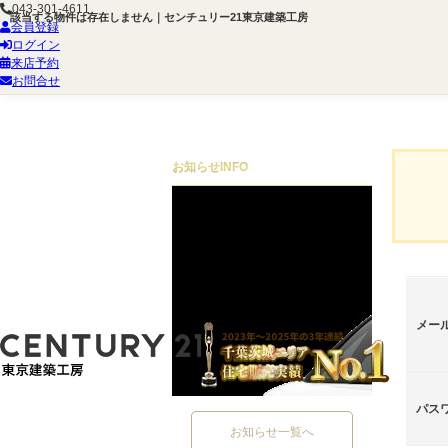
043-301-4611
該当する物件は存在しません｜センチュリー21東京建築工房
会員登録
ログイン
来店予約
お問合せ
お知らせ
INFO
メー
パス
お知らせ一覧へ