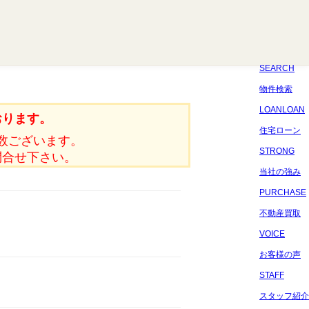
八千代
習志野
四街道
船橋
佐倉
市原
千葉
SEARCH
物件検索
LOANLOAN
おります。
住宅ローン
数ございます。
STRONG
問合せ下さい。
当社の強み
PURCHASE
不動産買取
VOICE
お客様の声
STAFF
スタッフ紹介