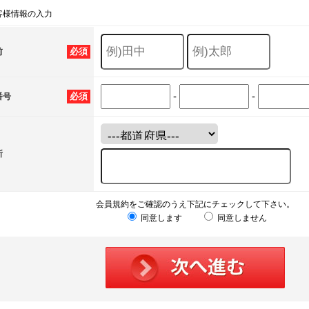
客様情報の入力
必須
前
-
-
必須
番号
所
会員規約をご確認のうえ下記にチェックして下さい。
同意します
同意しません