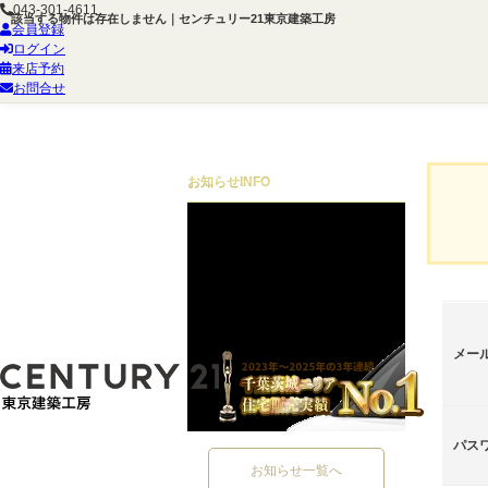
043-301-4611
該当する物件は存在しません｜センチュリー21東京建築工房
会員登録
ログイン
来店予約
お問合せ
お知らせ
INFO
メー
パス
お知らせ一覧へ