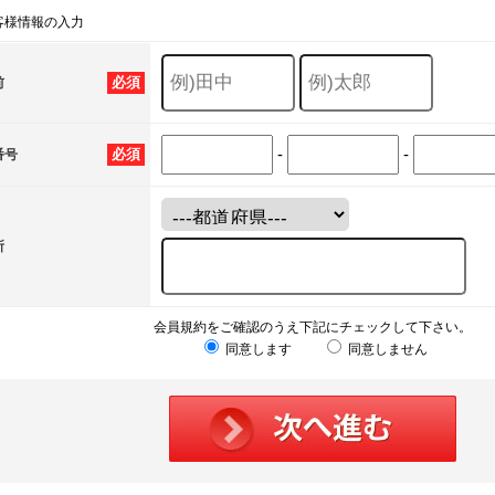
客様情報の入力
必須
前
-
-
必須
番号
所
会員規約をご確認のうえ下記にチェックして下さい。
同意します
同意しません