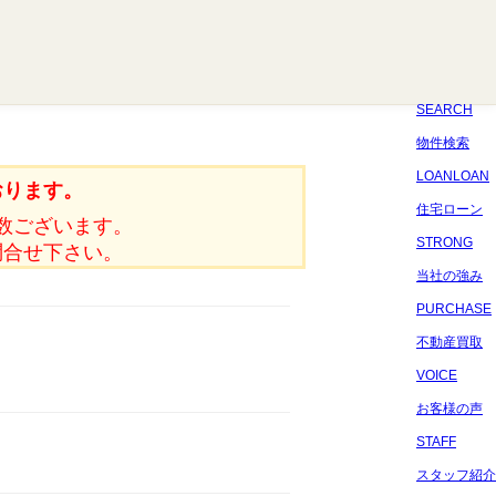
八千代
習志野
四街道
船橋
佐倉
市原
千葉
SEARCH
物件検索
LOANLOAN
おります。
住宅ローン
数ございます。
STRONG
問合せ下さい。
当社の強み
PURCHASE
不動産買取
VOICE
お客様の声
STAFF
スタッフ紹介