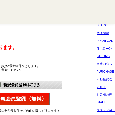
八千代
習志野
四街道
船橋
佐倉
市原
千葉
SEARCH
物件検索
LOANLOAN
ります。
住宅ローン
STRONG
当社の強み
きない最新物件があります。
ご登録ください。
PURCHASE
不動産買取
VOICE
お客様の声
STAFF
スタッフ紹介