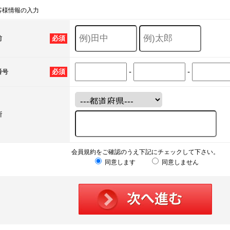
客様情報の入力
必須
前
-
-
必須
番号
所
会員規約をご確認のうえ下記にチェックして下さい。
同意します
同意しません