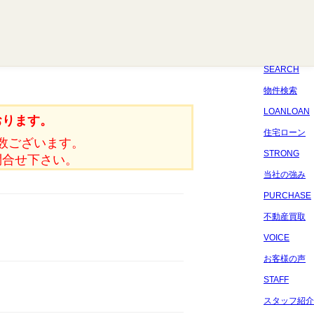
八千代
習志野
四街道
船橋
佐倉
市原
千葉
SEARCH
物件検索
LOANLOAN
おります。
住宅ローン
数ございます。
STRONG
問合せ下さい。
当社の強み
PURCHASE
不動産買取
VOICE
お客様の声
STAFF
スタッフ紹介