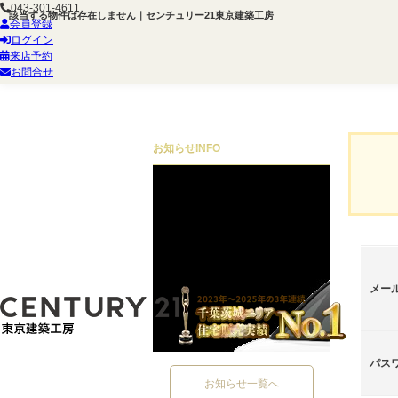
043-301-4611
該当する物件は存在しません｜センチュリー21東京建築工房
会員登録
ログイン
来店予約
お問合せ
お知らせ
INFO
メー
パス
お知らせ一覧へ