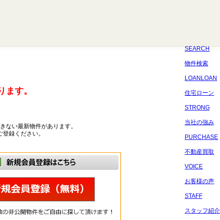
八千代
習志野
四街道
船橋
佐倉
市原
千葉
SEARCH
物件検索
LOANLOAN
ります。
住宅ローン
STRONG
当社の強み
きない最新物件があります。
ご登録ください。
PURCHASE
不動産買取
VOICE
お客様の声
STAFF
スタッフ紹介