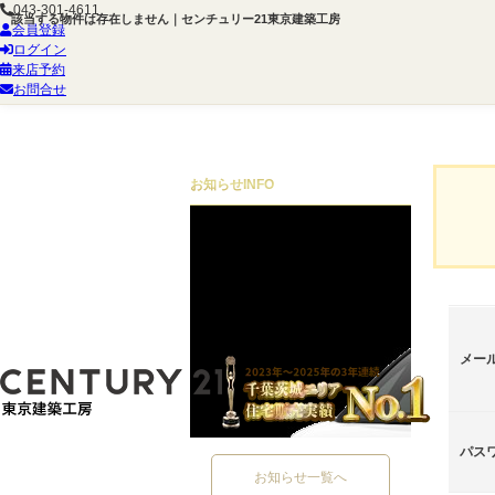
043-301-4611
該当する物件は存在しません｜センチュリー21東京建築工房
会員登録
ログイン
来店予約
お問合せ
お知らせ
INFO
メー
パス
お知らせ一覧へ