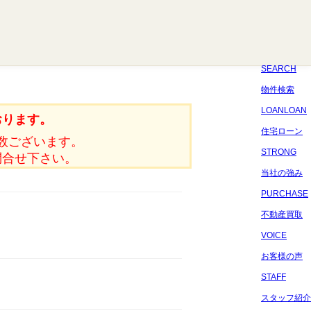
八千代
習志野
四街道
船橋
佐倉
市原
千葉
SEARCH
物件検索
LOANLOAN
おります。
住宅ローン
数ございます。
STRONG
問合せ下さい。
当社の強み
PURCHASE
不動産買取
VOICE
お客様の声
STAFF
スタッフ紹介