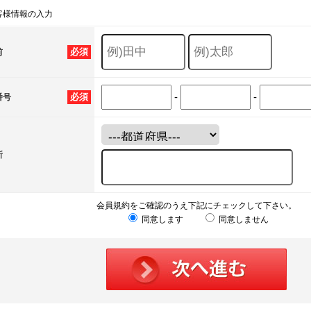
客様情報の入力
必須
前
-
-
必須
番号
所
会員規約をご確認のうえ下記にチェックして下さい。
同意します
同意しません