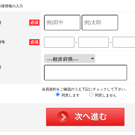
客様情報の入力
必須
前
-
-
必須
番号
所
会員規約をご確認のうえ下記にチェックして下さい。
同意します
同意しません