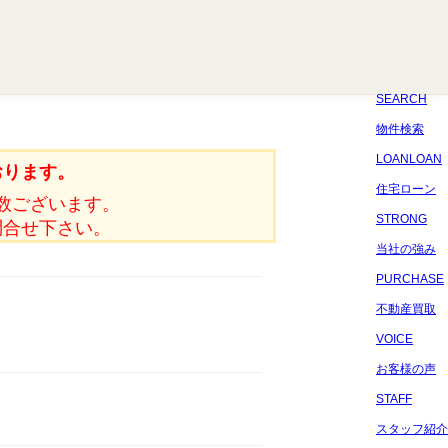
八千代
習志野
四街道
船橋
佐倉
市原
千葉
SEARCH
物件検索
LOANLOAN
おります。
住宅ローン
数ございます。
STRONG
問合せ下さい。
当社の強み
PURCHASE
不動産買取
VOICE
お客様の声
STAFF
スタッフ紹介