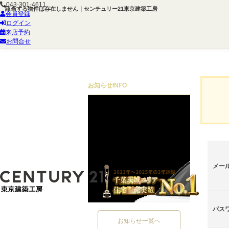
043-301-4611
該当する物件は存在しません｜センチュリー21東京建築工房
会員登録
ログイン
来店予約
お問合せ
お知らせ
INFO
メー
パス
お知らせ一覧へ