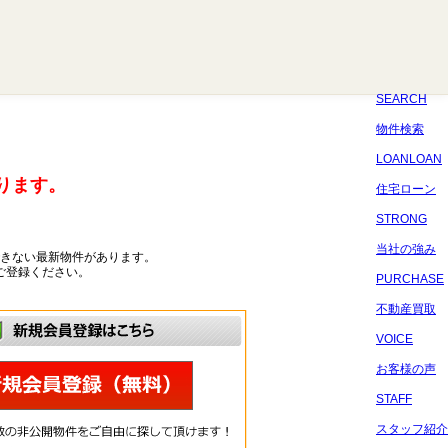
八千代
習志野
四街道
船橋
佐倉
市原
千葉
SEARCH
物件検索
LOANLOAN
ります。
住宅ローン
STRONG
当社の強み
きない最新物件があります。
ご登録ください。
PURCHASE
不動産買取
VOICE
お客様の声
STAFF
スタッフ紹介