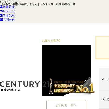
043-301-4611
該当する物件は存在しません｜センチュリー21東京建築工房
会員登録
ログイン
来店予約
お問合せ
お知らせ
INFO
メー
パス
お知らせ一覧へ