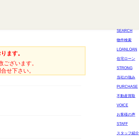
八千代
習志野
四街道
船橋
佐倉
市原
千葉
SEARCH
物件検索
LOANLOAN
おります。
住宅ローン
数ございます。
STRONG
問合せ下さい。
当社の強み
PURCHASE
不動産買取
VOICE
お客様の声
STAFF
スタッフ紹介