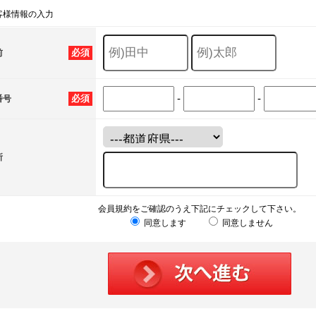
客様情報の入力
必須
前
-
-
必須
番号
所
会員規約をご確認のうえ下記にチェックして下さい。
同意します
同意しません