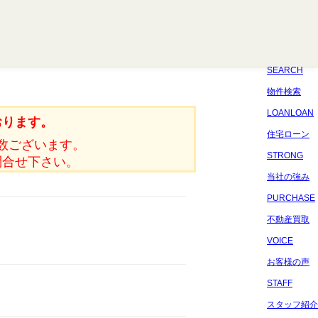
八千代
習志野
四街道
船橋
佐倉
市原
千葉
SEARCH
物件検索
LOANLOAN
おります。
住宅ローン
数ございます。
STRONG
問合せ下さい。
当社の強み
PURCHASE
不動産買取
VOICE
お客様の声
STAFF
スタッフ紹介