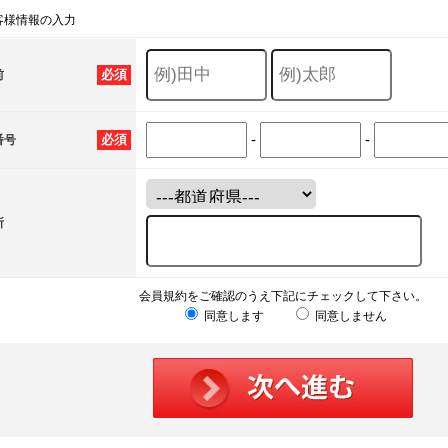
客様情報の入力
必須
前
-
-
必須
番号
所
会員規約をご確認のうえ下記にチェックして下さい。
同意します
同意しません