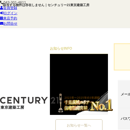
043-301-4611
該当する物件は存在しません｜センチュリー21東京建築工房
会員登録
ログイン
来店予約
お問合せ
お知らせ
INFO
メー
パス
お知らせ一覧へ