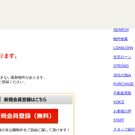
八千代
習志野
四街道
船橋
佐倉
市原
千葉
SEARCH
物件検索
LOANLOAN
ります。
住宅ローン
STRONG
当社の強み
きない最新物件があります。
ご登録ください。
PURCHASE
不動産買取
VOICE
お客様の声
STAFF
スタッフ紹介