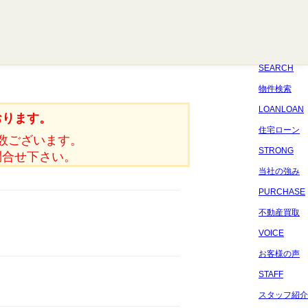
八千代
習志野
四街道
船橋
佐倉
市原
千葉
SEARCH
物件検索
LOANLOAN
おります。
住宅ローン
数ございます。
STRONG
問合せ下さい。
当社の強み
PURCHASE
不動産買取
VOICE
お客様の声
STAFF
スタッフ紹介