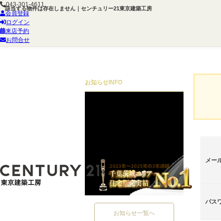
043-301-4611
該当する物件は存在しません｜センチュリー21東京建築工房
会員登録
ログイン
来店予約
お問合せ
お知らせ
INFO
メー
パス
お知らせ一覧へ