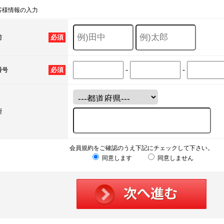
客様情報の入力
必須
前
-
-
必須
番号
所
会員規約をご確認のうえ下記にチェックして下さい。
同意します
同意しません