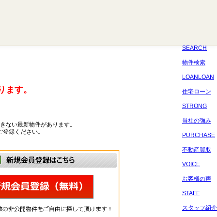
八千代
習志野
四街道
船橋
佐倉
市原
千葉
SEARCH
物件検索
LOANLOAN
ります。
住宅ローン
STRONG
当社の強み
きない最新物件があります。
ご登録ください。
PURCHASE
不動産買取
VOICE
お客様の声
STAFF
スタッフ紹介