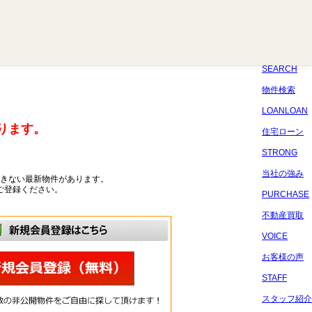
八千代
習志野
四街道
船橋
佐倉
市原
千葉
SEARCH
物件検索
LOANLOAN
ります。
住宅ローン
STRONG
当社の強み
きない最新物件があります。
ご登録ください。
PURCHASE
不動産買取
VOICE
お客様の声
STAFF
スタッフ紹介