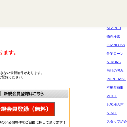
八千代
習志野
四街道
船橋
佐倉
市原
千葉
SEARCH
物件検索
LOANLOAN
ります。
住宅ローン
STRONG
当社の強み
きない最新物件があります。
ご登録ください。
PURCHASE
不動産買取
VOICE
お客様の声
STAFF
スタッフ紹介