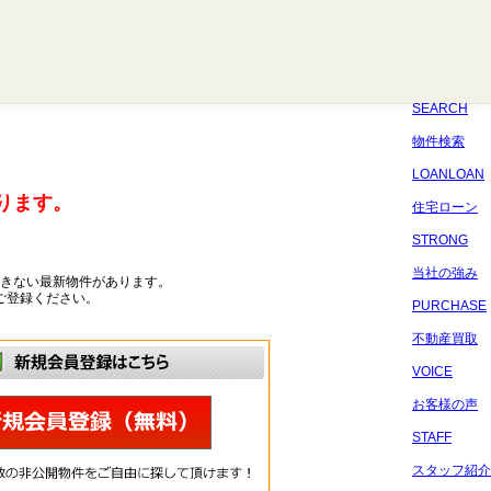
八千代
習志野
四街道
船橋
佐倉
市原
千葉
SEARCH
物件検索
LOANLOAN
ります。
住宅ローン
STRONG
当社の強み
きない最新物件があります。
ご登録ください。
PURCHASE
不動産買取
VOICE
お客様の声
STAFF
スタッフ紹介