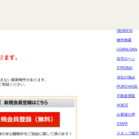
八千代
習志野
四街道
船橋
佐倉
市原
千葉
SEARCH
物件検索
LOANLOAN
ります。
住宅ローン
STRONG
当社の強み
きない最新物件があります。
ご登録ください。
PURCHASE
不動産買取
VOICE
お客様の声
STAFF
スタッフ紹介