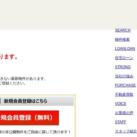
八千代
習志野
四街道
船橋
佐倉
市原
千葉
SEARCH
物件検索
LOANLOAN
ります。
住宅ローン
STRONG
当社の強み
きない最新物件があります。
ご登録ください。
PURCHASE
不動産買取
VOICE
お客様の声
STAFF
スタッフ紹介