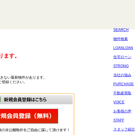
八千代
習志野
四街道
船橋
佐倉
市原
千葉
SEARCH
物件検索
LOANLOAN
ります。
住宅ローン
STRONG
当社の強み
きない最新物件があります。
ご登録ください。
PURCHASE
不動産買取
VOICE
お客様の声
STAFF
スタッフ紹介