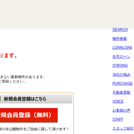
八千代
習志野
四街道
船橋
佐倉
市原
千葉
SEARCH
物件検索
LOANLOAN
ります。
住宅ローン
STRONG
当社の強み
きない最新物件があります。
ご登録ください。
PURCHASE
不動産買取
VOICE
お客様の声
STAFF
スタッフ紹介