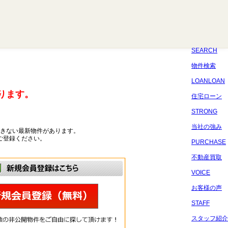
八千代
習志野
四街道
船橋
佐倉
市原
千葉
SEARCH
物件検索
LOANLOAN
ります。
住宅ローン
STRONG
当社の強み
きない最新物件があります。
ご登録ください。
PURCHASE
不動産買取
VOICE
お客様の声
STAFF
スタッフ紹介