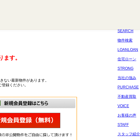
八千代
習志野
四街道
船橋
佐倉
市原
千葉
SEARCH
物件検索
LOANLOAN
ります。
住宅ローン
STRONG
当社の強み
きない最新物件があります。
ご登録ください。
PURCHASE
不動産買取
VOICE
お客様の声
STAFF
スタッフ紹介