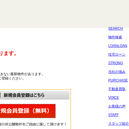
八千代
習志野
四街道
船橋
佐倉
市原
千葉
SEARCH
物件検索
LOANLOAN
ります。
住宅ローン
STRONG
当社の強み
きない最新物件があります。
ご登録ください。
PURCHASE
不動産買取
VOICE
お客様の声
STAFF
スタッフ紹介