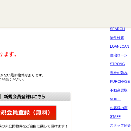
八千代
習志野
四街道
船橋
佐倉
市原
千葉
SEARCH
物件検索
LOANLOAN
ります。
住宅ローン
STRONG
当社の強み
きない最新物件があります。
ご登録ください。
PURCHASE
不動産買取
VOICE
お客様の声
STAFF
スタッフ紹介